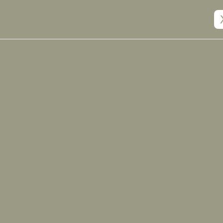
Depositar En Casino Movil
Con Bizum
30/06/2026
Sin categoría