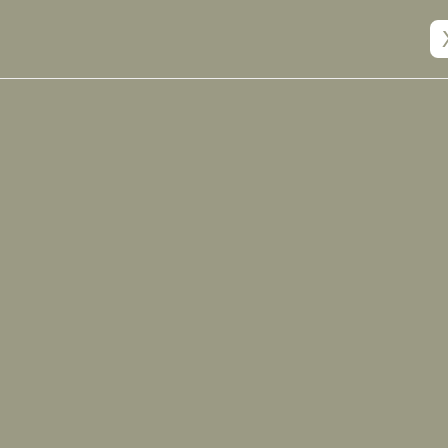
Casino Tether Con Tarjeta
De Crédito
30/06/2026
Sin categoría